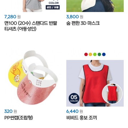
7,280
3,800
원
원
면100 (20수) 스탠다드 반팔
숨 편한 3D 마스크
티셔츠 (아동성인)
320
6,440
원
원
PP썬캡(조립형)
비비드 홍보 조끼