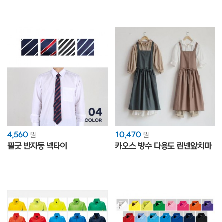
4,560
10,470
원
원
필굿 반자동 넥타이
카오스 방수 다용도 린넨앞치마