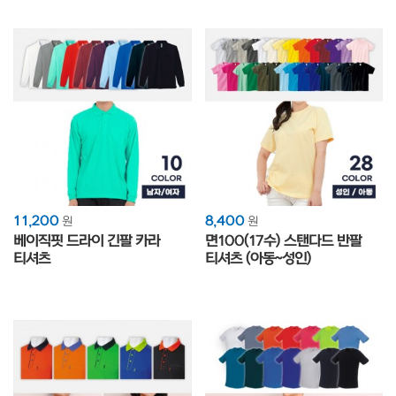
11,200
8,400
원
원
베이직핏 드라이 긴팔 카라
면100(17수) 스탠다드 반팔
티셔츠
티셔츠 (아동~성인)