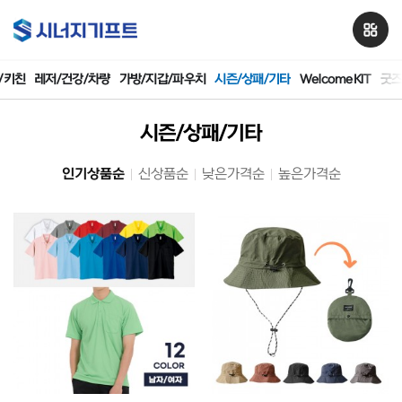
/키친
레저/건강/차량
가방/지갑/파우치
시즌/상패/기타
WelcomeKIT
굿
시즌/상패/기타
인기상품순
신상품순
낮은가격순
높은가격순