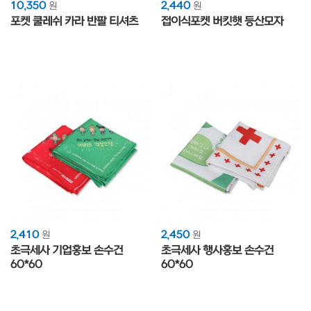
10,350
2,440
원
원
포켓 쿨레쉬 카라 반팔 티셔츠
접이식포켓 버킷햇 등산모자
2,410
2,450
원
원
초극세사 기업홍보 손수건
초극세사 행사홍보 손수건
60*60
60*60