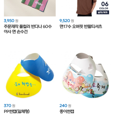
3,950
9,520
원
원
주문제작 풀컬러 반다나 60수
면17수 오버핏 반팔티셔츠
아사 면 손수건
370
240
원
원
PP썬캡(일체형)
종이썬캡