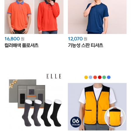
16,800
12,070
원
원
컬러배색 폴로셔츠
기능성 스판 티셔츠