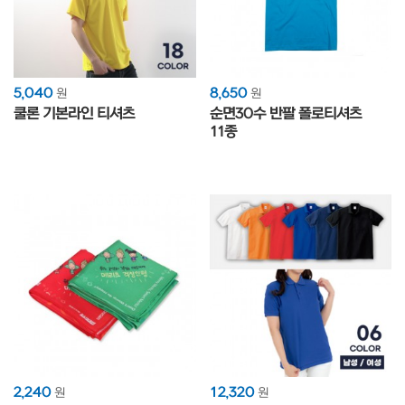
5,040
8,650
원
원
쿨론 기본라인 티셔츠
순면30수 반팔 폴로티셔츠
11종
2,240
12,320
원
원