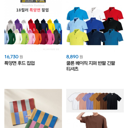
16,730
8,890
원
원
특양면 후드 집업
쿨론 베이직 지퍼 반팔 긴팔
티셔츠