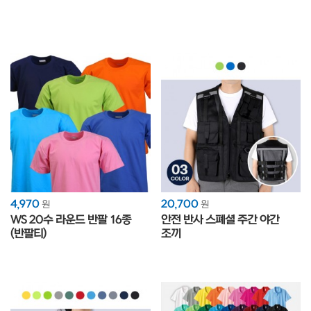
4,970
20,700
원
원
WS 20수 라운드 반팔 16종
안전 반사 스폐셜 주간 야간
(반팔티)
조끼