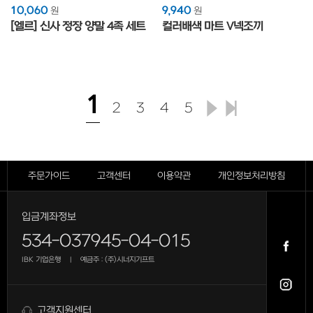
10,060
9,940
원
원
[엘르] 신사 정장 양말 4족 세트
컬러배색 마트 V넥조끼
1
2
3
4
5
주문가이드
고객센터
이용약관
개인정보처리방침
입금계좌정보
534-037945-04-015
IBK 기업은행
예금주 : (주)시너지기프트
|
고객지원센터