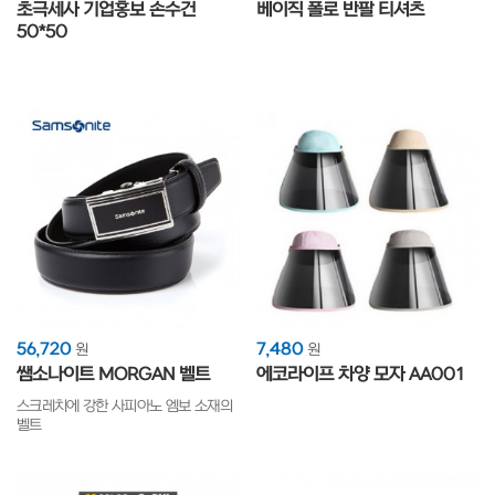
초극세사 기업홍보 손수건
베이직 폴로 반팔 티셔츠
50*50
56,720
7,480
원
원
쌤소나이트 MORGAN 벨트
에코라이프 차양 모자 AA001
스크레치에 강한 사피아노 엠보 소재의
벨트