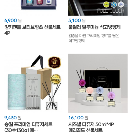
6,900
5,100
원
원
양키캔들 보티브향초 선물세트
풀컬러 알루미늄 석고방향제
4P
검증을 마친 프리미엄 향료를 담은
석고방향제
9,430
16,100
원
원
송월 프리미엄 디퓨저세트
시즈넬 디퓨저 50ml*4P
(30수130g1매
메리골드 선물세트