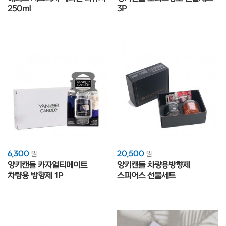
250ml
3P
6,300
20,500
원
원
양키캔들 카자얼티메이트
양키캔들 차량용방향제
차량용 방향제 1P
스피어스 선물세트