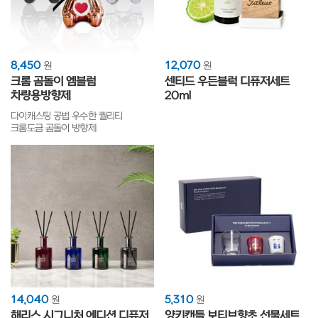
8,450
12,070
원
원
크롬 곰돌이 엠블럼
센티드 우든블럭 디퓨저세트
차량용방향제
20ml
다이캐스팅 공법 우수한 퀄리티
크롬도금 곰돌이 방향제
14,040
5,310
원
원
해리스 시그니처 에디션 디퓨저
양키캔들 보티브향초 선물세트