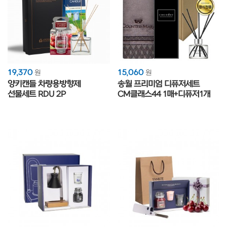
19,370
15,060
원
원
양키캔들 차량용방향제
송월 프리미엄 디퓨저세트
선물세트 RDU 2P
CM클래스44 1매+디퓨저1개