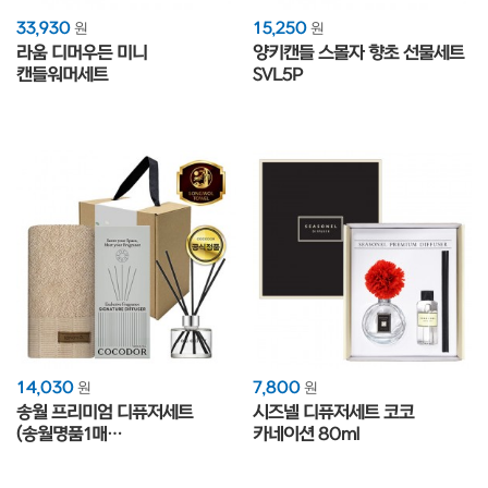
33,930
15,250
원
원
라움 디머우든 미니
양키캔들 스몰자 향초 선물세트
캔들워머세트
SVL5P
14,030
7,800
원
원
송월 프리미엄 디퓨저세트
시즈넬 디퓨저세트 코코
(송월명품1매
카네이션 80ml
+코코도르200ml1개)