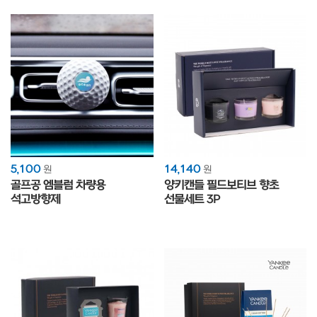
5,100
14,140
원
원
골프공 엠블럼 차량용
양키캔들 필드보티브 향초
석고방향제
선물세트 3P