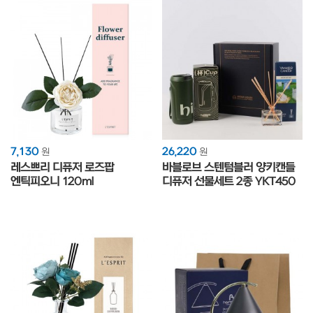
7,130
26,220
원
원
레스쁘리 디퓨저 로즈팝
바블로브 스텐텀블러 양키캔들
엔틱피오니 120ml
디퓨저 선물세트 2종 YKT450