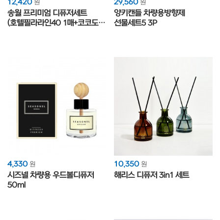
12,420
29,560
원
원
송월 프리미엄 디퓨저세트
양키캔들 차량용방향제
(호텔필라라인40 1매+코코도르
선물세트5 3P
200ml1개)
4,330
10,350
원
원
시즈넬 차량용 우드볼디퓨저
해리스 디퓨저 3in1 세트
50ml