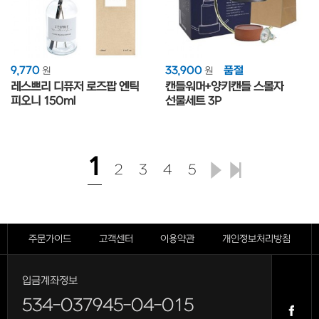
9,770
33,900
품절
원
원
레스쁘리 디퓨저 로즈팝 엔틱
캔들워머+양키캔들 스몰자
피오니 150ml
선물세트 3P
1
2
3
4
5
주문가이드
고객센터
이용약관
개인정보처리방침
입금계좌정보
534-037945-04-015