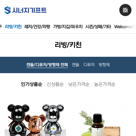
구
리빙/키친
레저/건강/차량
가방/지갑/파우치
시즌/상패/기타
WelcomeKI
리빙/키친
캔들/디퓨저/방향제 전체
캔들
디퓨저
방향제
인기상품순
신상품순
낮은가격순
높은가격순