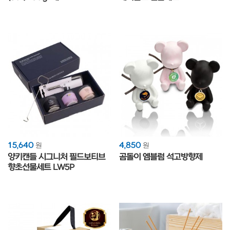
+코코도르200ml1개)
15,640
4,850
원
원
양키캔들 시그니처 필드보티브
곰돌이 엠블럼 석고방향제
향초선물세트 LW5P