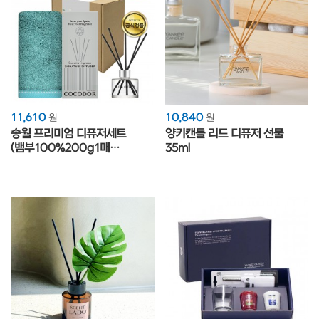
11,610
10,840
원
원
송월 프리미엄 디퓨저세트
양키캔들 리드 디퓨저 선물
(뱀부100%200g1매
35ml
+코코도르200ml1개)