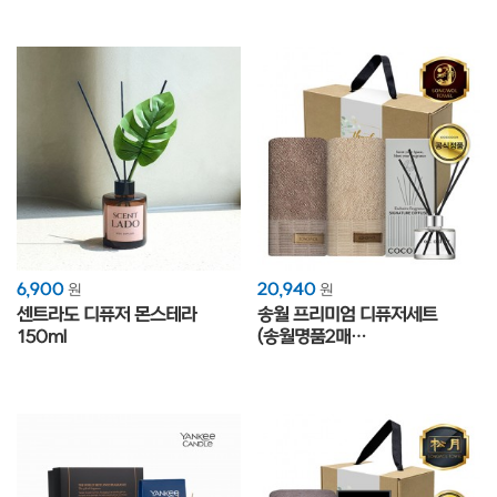
6,900
20,940
원
원
센트라도 디퓨저 몬스테라
송월 프리미엄 디퓨저세트
150ml
(송월명품2매
+코코도르200ml1개)