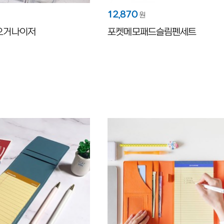
12,870
원
오거나이저
포켓메모패드슬림펜세트