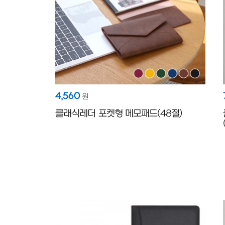
4,560
원
클래식레더 포켓형 메모패드(48절)