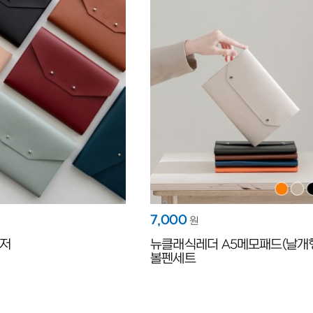
7,000
원
이저
뉴클래식레더 A5메모패드(날개형
볼펜세트