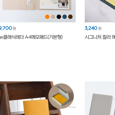
9,700
3,240
원
원
뉴클래식레더 A4메모패드(기본형)
시그니처 컬러 