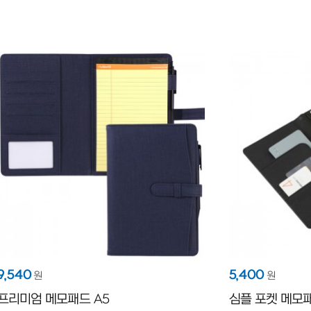
9,540
5,400
원
원
프리미엄 메모패드 A5
심플 포켓 메모패