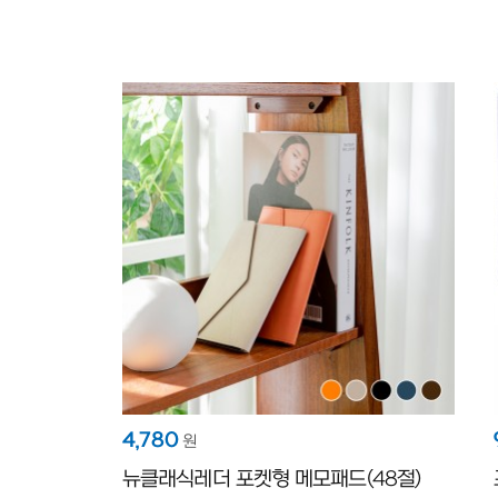
4,780
원
뉴클래식레더 포켓형 메모패드(48절)