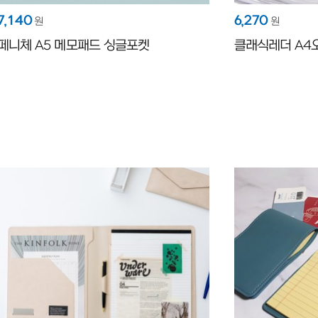
7,140
6,270
원
원
페니체 A5 메모패드 싱글포켓
클래식레더 A4