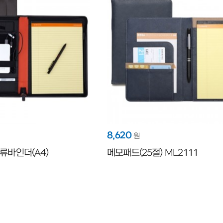
8,620
원
류바인더(A4)
메모패드(25절) ML2111