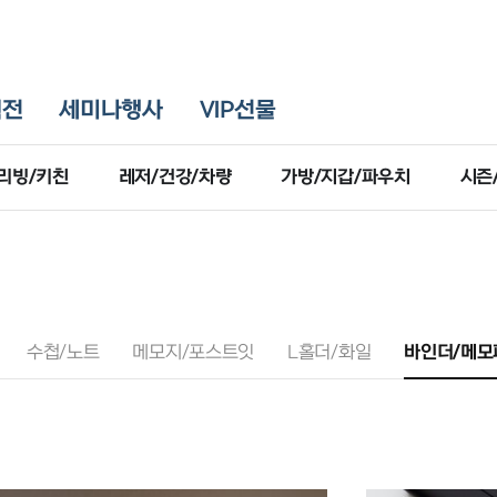
획전
세미나행사
VIP선물
리빙/키친
레저/건강/차량
가방/지갑/파우치
시즌
수첩/노트
메모지/포스트잇
L홀더/화일
바인더/메모