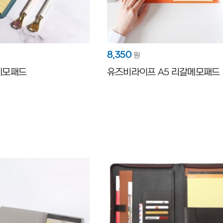
8,350
원
메모패드
유즈비라이프 A5 리갈메모패드