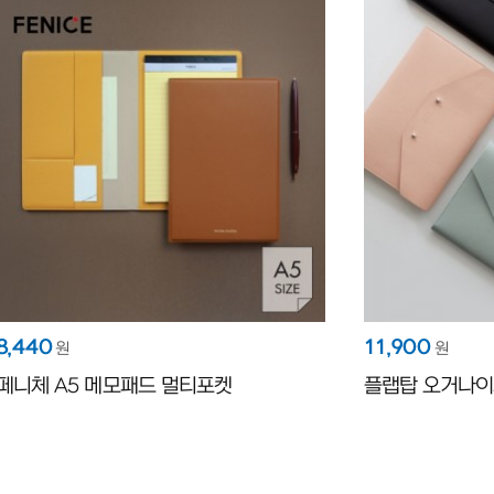
8,440
11,900
원
원
페니체 A5 메모패드 멀티포켓
플랩탑 오거나