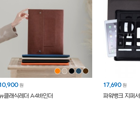
10,900
17,690
원
원
뉴클래식레더 A4바인더
파워뱅크 지퍼서