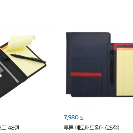
7,980
원
드 48절
투톤 메모패드홀더 (25절)