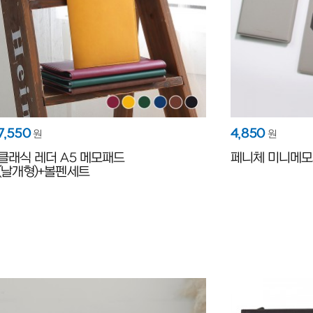
7,550
4,850
원
원
클래식 레더 A5 메모패드
페니체 미니메모
(날개형)+볼펜세트