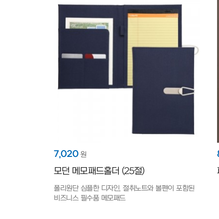
7,020
원
모던 메모패드홀더 (25절)
폴리원단 심플한 디자인, 절취노트와 볼펜이 포함된
비즈니스 필수품 메모패드