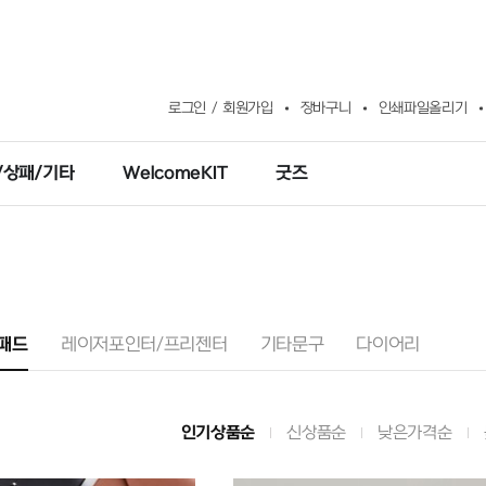
로그인
회원가입
장바구니
인쇄파일올리기
/상패/기타
WelcomeKIT
굿즈
패드
레이저포인터/프리젠터
기타문구
다이어리
인기상품순
신상품순
낮은가격순