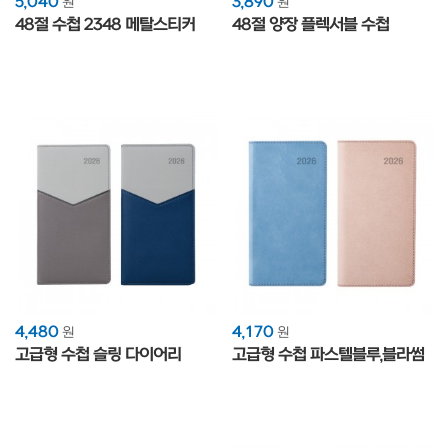
5,040
3,890
원
원
48절 수첩 2348 메탈스티커
48절 양장 플렉서블 수첩
4,480
4,170
원
원
고급형 수첩 슬링 다이어리
고급형 수첩 파스텔블루,블라썸