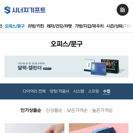
전
오피스/문구
리빙/키친
레저/건강/차량
가방/지갑/파우치
시즌/상패/기타
오피스/문구
다이어리 전체
양장/끼움식
시스템
스프링
수첩
인기상품순
신상품순
낮은가격순
높은가격순