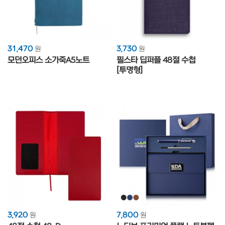
31,470
3,730
원
원
모던오피스 소가죽A5노트
필스타 딥퍼플 48절 수첩
[투명형]
3,920
7,800
원
원