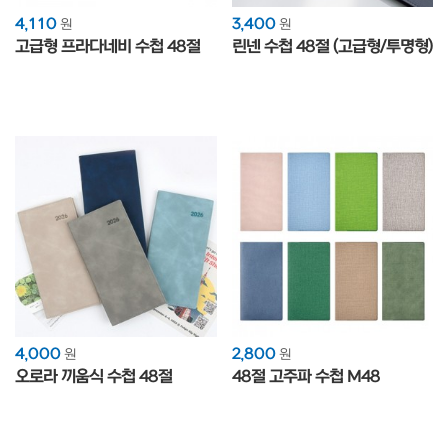
4,110
3,400
원
원
고급형 프라다네비 수첩 48절
린넨 수첩 48절 (고급형/투명형)
4,000
2,800
원
원
오로라 끼움식 수첩 48절
48절 고주파 수첩 M48