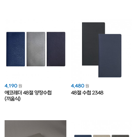
4,190
4,480
원
원
에코레더 48절 양장수첩
48절 수첩 2348
(끼움식)