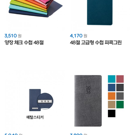
3,510
4,170
원
원
양장 체크 수첩 48절
48절 고급형 수첩 피콕그린