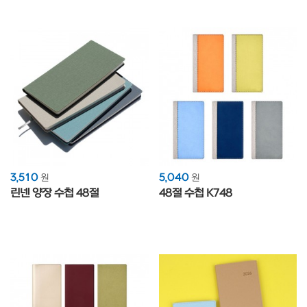
3,510
5,040
원
원
린넨 양장 수첩 48절
48절 수첩 K748