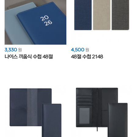
3,330
4,500
원
원
나이스 끼움식 수첩 48절
48절 수첩 2148