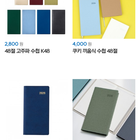
2,800
4,000
원
원
48절 고주파 수첩 K48
쿠키 끼움식 수첩 48절