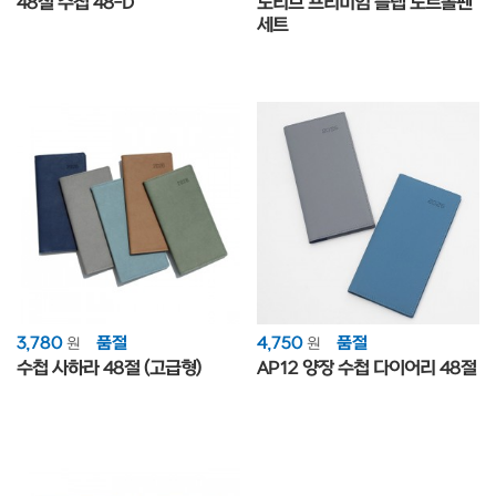
48절 수첩 48-D
노티브 프리미엄 플랩 노트볼펜
세트
3,780
품절
4,750
품절
원
원
수첩 사하라 48절 (고급형)
AP12 양장 수첩 다이어리 48절