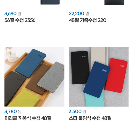
3,690
22,200
원
원
56절 수첩 2356
48절 가죽수첩 220
3,780
3,500
원
원
미라클 끼움식 수첩 48절
스타 붙임식 수첩 48절