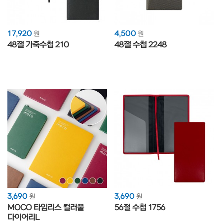
17,920
4,500
원
원
48절 가죽수첩 210
48절 수첩 2248
3,690
3,690
원
원
MOCO 타임리스 컬러풀
56절 수첩 1756
다이어리L