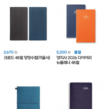
2,670
5,200
품절
원
원
크로드 48절 양장수첩(끼움식)
양지사 2026 다이어리
뉴플래너 48절