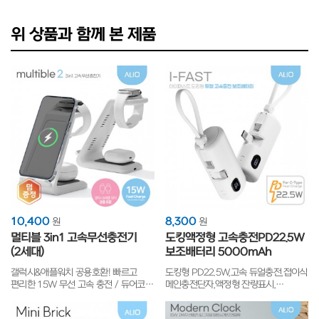
위 상품과 함께 본 제품
10,400
8,300
원
원
멀티블 3in1 고속무선충전기
도킹액정형 고속충전PD22.5W
(2세대)
보조배터리 5000mAh
갤럭시&애플워치 공용호환! 빠르고
도킹형 PD22.5W,고속 듀얼충전,접이식
편리한 15W 무선 고속 충전 / 듀어코일
메인충전단자,액정형 잔량표시,
장착되어 가로,세로 방향상관없이 충전
미니사이즈,생산물책임보험
가능