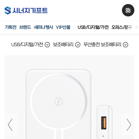
기획전
브랜드
세미나행사
VIP선물
USB/디지털/가전
오피스/문구
리
USB/디지털/가전
보조배터리
무선충전 보조배터리