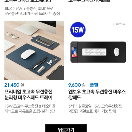
고속무선충전 보조배터리
고속무선충전기(애플&
5000mAh
갤럭시워치공용)
최대22.5W 고송충전, 최대15W
무선충전! 맥세이프 링 플레이트 증정!
21,430
9,600
품절
원
원
프리미엄 초고속 무선충전
엔보우 초고속 무선충전 마우스
분리형 마우스패드 트레이
장패드
15W 초고속 무선충전 & 네오디뮴
3세대 싱글코일 15W 고속무선충전,
자석으로 자유로운 조립/분리 3단
과전압 과열보호 방지 기능 탑재,
마우스패드 트레이
오바로크 마감
뒤로가기