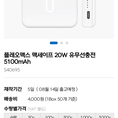
플레오맥스 맥세이프 20W 유무선충전
5100mAh
S40695
제작기간
5일 ( 08월 14일 출고예정 )
배송비
4,000원 (1Box 50개 기준)
수량별가격
(VAT 별도)
수량
50~
100~
500~
1,000~
3,000~