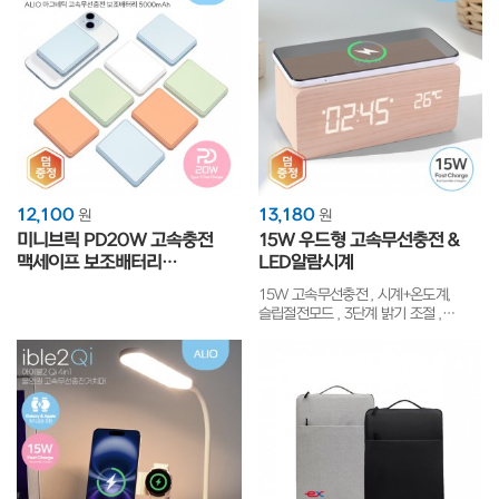
12,100
13,180
원
원
미니브릭 PD20W 고속충전
15W 우드형 고속무선충전 &
맥세이프 보조배터리
LED알람시계
5000mAh
15W 고속무선충전 , 시계+온도계,
슬립절전모드 , 3단계 밝기 조절 ,
LED디스플레이