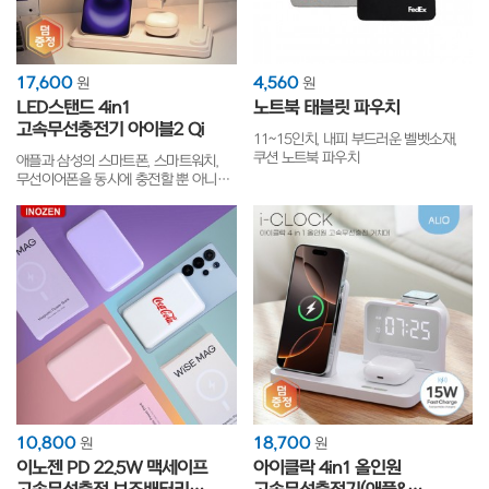
17,600
4,560
원
원
LED스탠드 4in1
노트북 태블릿 파우치
고속무선충전기 아이블2 Qi
11~15인치, 내피 부드러운 벨벳소재,
쿠션 노트북 파우치
애플과 삼성의 스마트폰, 스마트워치,
무선이어폰을 동시에 충전할 뿐 아니라
LED스탠드 기능까지 탑재한 스마트한
충전 거치대!
10,800
18,700
원
원
이노젠 PD 22.5W 맥세이프
아이클락 4in1 올인원