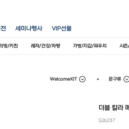
획전
세미나행사
VIP선물
리빙/키친
레저/건강/차량
가방/지갑/파우치
시즌
WelcomeKIT
문구류
더블 칼라 
S26237