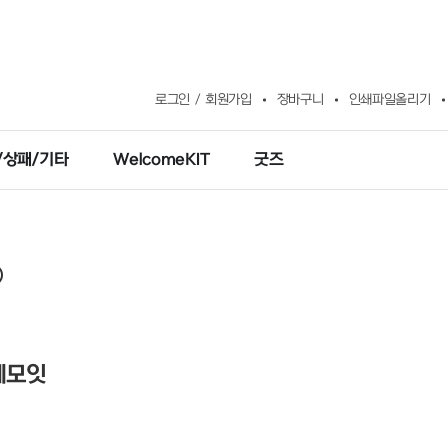
로그인
회원가입
장바구니
인쇄파일올리기
/상패/기타
WelcomeKIT
굿즈
메모잇