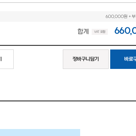
600,000원
+ 
660,
합계
VAT 포함
기
장바구니담기
바로