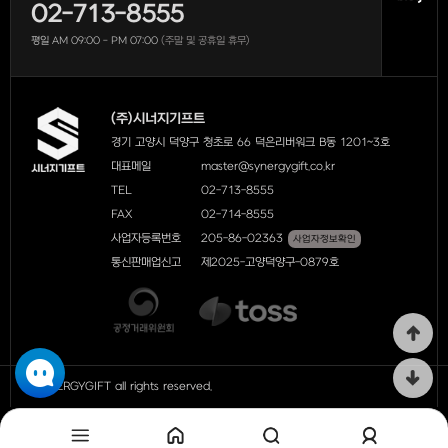
02-713-8555
평일 AM 09:00 - PM 07:00
(주말 및 공휴일 휴무)
(주)시너지기프트
경기 고양시 덕양구 청초로 66 덕은리버워크 B동 1201~3호
대표메일
master@synergygift.co.kr
TEL
02-713-8555
FAX
02-714-8555
사업자등록번호
205-86-02363
사업자정보확인
통신판매업신고
제2025-고양덕양구-0879호
ⓒ SYNERGYGIFT all rights reserved.