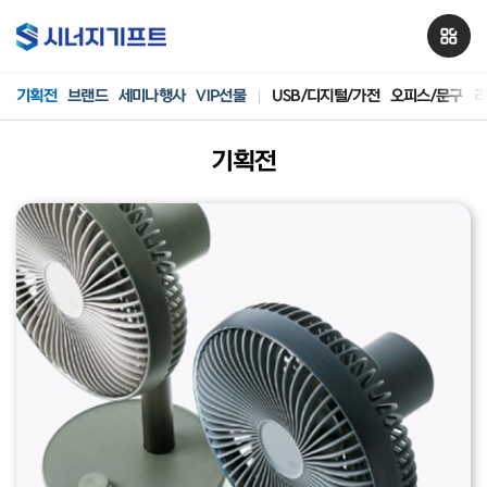
기획전
브랜드
세미나행사
VIP선물
USB/디지털/가전
오피스/문구
리
기획전